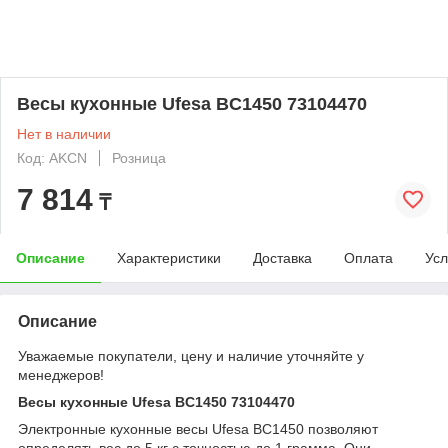
Весы кухонные Ufesa BC1450 73104470
Нет в наличии
Код: AKCN
Розница
7 814
₸
Описание
Характеристики
Доставка
Оплата
Усл
Описание
Уважаемые покупатели, цену и наличие уточняйте у
менеджеров!
Весы кухонные Ufesa BC1450 73104470
Электронные кухонные весы Ufesa BC1450 позволяют
определять вес до 5 кг с точностью до 1 грамма. Они