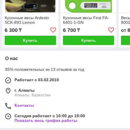
Кухонные весы Ardesto
Кухонные весы First FA-
Весы
SCK-893 Lemon
6401-1-GN
800
6 300
6 700
₸
₸
от
Купить
Купить
О нас
85% положительных из 13 отзывов за год
Работает с 03.02.2010
г. Алматы
Алматы, Казахстан
Контакты
Сегодня работает с 10:00 до 19:00
Показать весь график работы