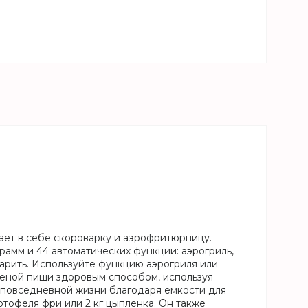
тает в себе скороварку и аэрофритюрницу.
рамм и 44 автоматических функции: аэрогриль,
и жарить. Используйте функцию аэрогриля или
реной пищи здоровым способом, используя
й повседневной жизни благодаря емкости для
ртофеля фри или 2 кг цыпленка. Он также