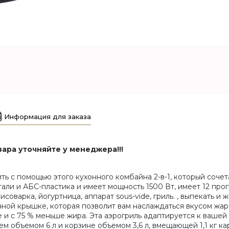
Информация для заказа
ара уточняйте у менеджера!!!
ть с помощью этого кухонного комбайна 2-в-1, который соче
и и АБС-пластика и имеет мощность 1500 Вт, имеет 12 прог
исоварка, йогуртница, аппарат sous-vide, гриль. , выпекать 
ной крышке, которая позволит вам наслаждаться вкусом жа
е и с 75 % меньше жира. Эта аэрогриль адаптируется к ваше
 объемом 6 л и корзине объемом 3,6 л, вмещающей 1,1 кг ка