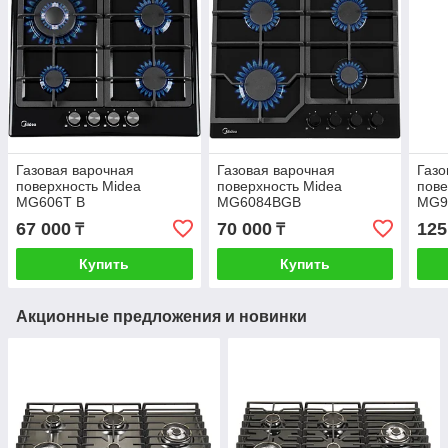
Газовая варочная
Газовая варочная
Газо
поверхность Midea
поверхность Midea
пове
MG606T B
MG6084BGB
MG9
67 000
70 000
125
₸
₸
Купить
Купить
Акционные предложения и новинки