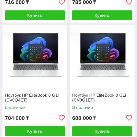
716 000
785 000
₸
₸
Купить
Купить
Ноутбук HP EliteBook 8 G1i
Ноутбук HP EliteBook 8 G1i
(CV0Q4ET)
(CV0Q1ET)
В наличии
В наличии
704 000
688 000
₸
₸
Купить
Купить