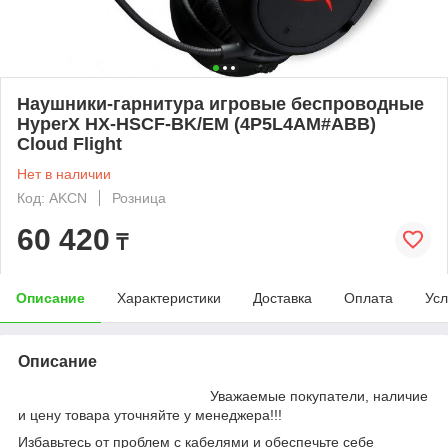
Наушники-гарнитура игровые беспроводные
HyperX HX-HSCF-BK/EM (4P5L4AM#ABB)
Cloud Flight
Нет в наличии
Код: AKCN
Розница
60 420
₸
Описание
Характеристики
Доставка
Оплата
Усл
Описание
Уважаемые покупатели, наличие
и цену товара уточняйте у менеджера!!!
Избавьтесь от проблем с кабелями и обеспечьте себе