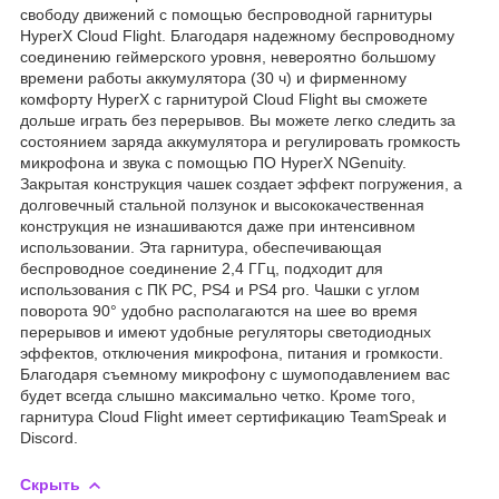
свободу движений с помощью беспроводной гарнитуры
HyperX Cloud Flight. Благодаря надежному беспроводному
соединению геймерского уровня, невероятно большому
времени работы аккумулятора (30 ч) и фирменному
комфорту HyperX с гарнитурой Cloud Flight вы сможете
дольше играть без перерывов. Вы можете легко следить за
состоянием заряда аккумулятора и регулировать громкость
микрофона и звука с помощью ПО HyperX NGenuity.
Закрытая конструкция чашек создает эффект погружения, а
долговечный стальной ползунок и высококачественная
конструкция не изнашиваются даже при интенсивном
использовании. Эта гарнитура, обеспечивающая
беспроводное соединение 2,4 ГГц, подходит для
использования с ПК PC, PS4 и PS4 pro. Чашки с углом
поворота 90° удобно располагаются на шее во время
перерывов и имеют удобные регуляторы светодиодных
эффектов, отключения микрофона, питания и громкости.
Благодаря съемному микрофону с шумоподавлением вас
будет всегда слышно максимально четко. Кроме того,
гарнитура Cloud Flight имеет сертификацию TeamSpeak и
Discord.
Скрыть