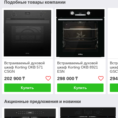
Подобные товары компании
Встраиваемый духовой
Встраиваемый духовой
Вст
шкаф Korting OKB 571
шкаф Korting OKB 8921
шкаф
CSGN
ESN
GS
202 900
298 000
294
₸
₸
Купить
Купить
Акционные предложения и новинки