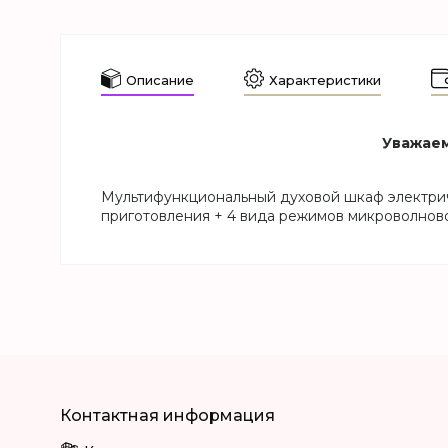
Описание
Характеристики
Уважаем
Мультифункциональный духовой шкаф электриче
приготовления + 4 вида режимов микроволново