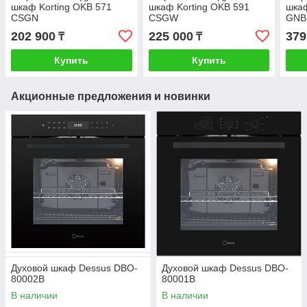
шкаф Korting OKB 571
шкаф Korting OKB 591
шкаф
CSGN
CSGW
GNB
202 900
225 000
379
₸
₸
Купить
Купить
Акционные предложения и новинки
Духовой шкаф Dessus DBO-
Духовой шкаф Dessus DBO-
80002B
80001B
В наличии
В наличии