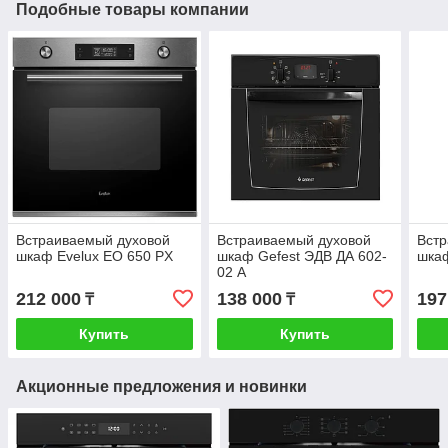
Подобные товары компании
Встраиваемый духовой
Встраиваемый духовой
Вст
шкаф Evelux EO 650 PX
шкаф Gefest ЭДВ ДА 602-
шкаф
02 А
212 000
138 000
197
₸
₸
Купить
Купить
Акционные предложения и новинки