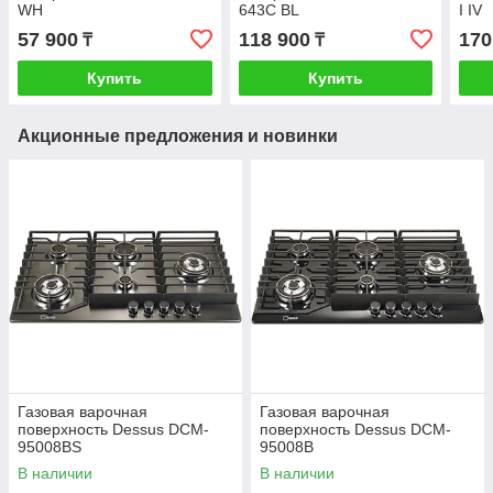
WH
643C BL
I IV
57 900
118 900
170
₸
₸
Купить
Купить
Акционные предложения и новинки
Газовая варочная
Газовая варочная
поверхность Dessus DCM-
поверхность Dessus DCM-
95008BS
95008B
В наличии
В наличии