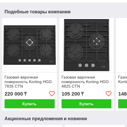
Подобные товары компании
Газовая варочная
Газовая варочная
Газо
поверхность Korting HGG
поверхность Korting HGG
Kort
7835 CTN
4825 CTN
220 000
105 200
148
₸
₸
Купить
Купить
Акционные предложения и новинки