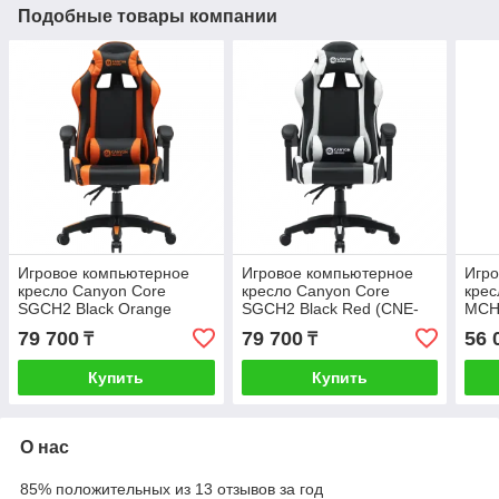
Подобные товары компании
Игровое компьютерное
Игровое компьютерное
Игр
кресло Canyon Core
кресло Canyon Core
крес
SGCH2 Black Orange
SGCH2 Black Red (CNE-
MCH
(CNE-SGCH2)
SGCH2W)
Ora
79 700
79 700
56 
₸
₸
Купить
Купить
О нас
85% положительных из 13 отзывов за год