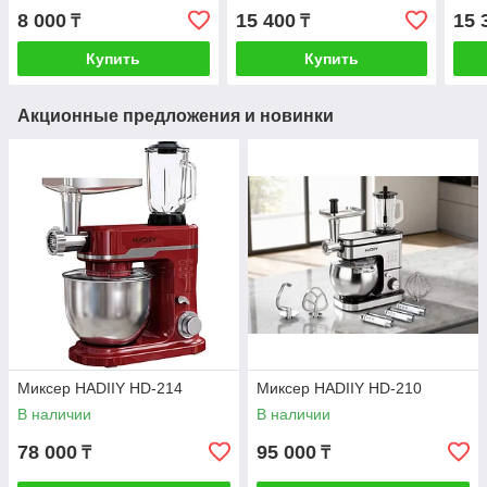
8 000
15 400
15 
₸
₸
Купить
Купить
Акционные предложения и новинки
Миксер HADIIY HD-214
Миксер HADIIY HD-210
В наличии
В наличии
78 000
95 000
₸
₸