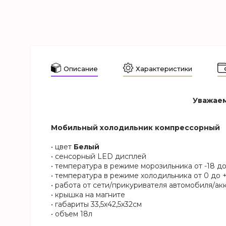
Описание
Характеристики
Уважаем
Мобильный холодильник компрессорный
• цвет
Белый
• сенсорный LED дисплей
• температура в режиме морозильника от -18 до
• температура в режиме холодильника от 0 до 
• работа от сети/прикуривателя автомобиля/ак
• крышка на магните
• габариты 33,5х42,5х32см
• объем 18л