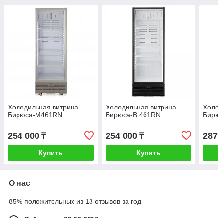
Холодильная витрина
Холодильная витрина
Холо
Бирюса-М461RN
Бирюса-B 461RN
Бир
254 000
254 000
287
₸
₸
Купить
Купить
О нас
85% положительных из 13 отзывов за год