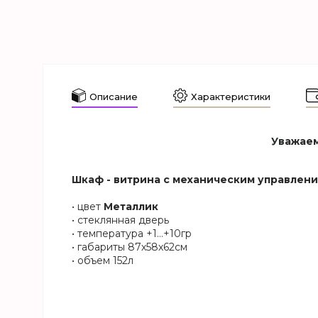
Описание
Характеристики
Уважаем
Шкаф - витрина с механическим управлен
• цвет
Металлик
• стеклянная дверь
• температура +1…+10гр
• габариты 87х58х62см
• объем 152л