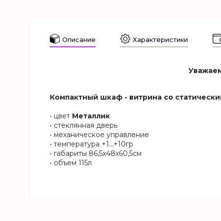
Описание
Характеристики
Уважаем
Компактный шкаф - витрина со статическ
• цвет
Металлик
• стеклянная дверь
• механическое управление
• температура +1…+10гр
• габариты 86,5х48х60,5см
• объем 115л