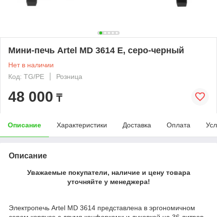
Мини-печь Artel MD 3614 E, серо-черный
Нет в наличии
Код: TG/PE
Розница
48 000
₸
Описание
Характеристики
Доставка
Оплата
Усл
Описание
Уважаемые покупатели, наличие и цену товара
уточняйте у менеджера!
Электропечь Artel MD 3614 представлена в эргономичном
сером корпусе с двумя конфорками и духовкой на 36 литров.