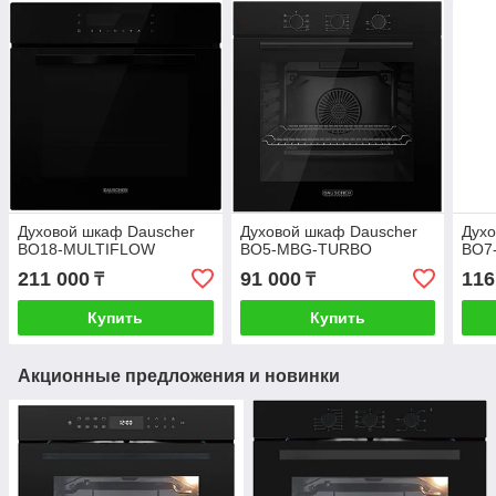
Духовой шкаф Dauscher
Духовой шкаф Dauscher
Духо
BO18-MULTIFLOW
BO5-MBG-TURBO
BO7
211 000
91 000
116
₸
₸
Купить
Купить
Акционные предложения и новинки