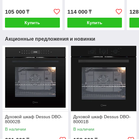
105 000
114 000
128
₸
₸
Купить
Купить
Акционные предложения и новинки
Духовой шкаф Dessus DBO-
Духовой шкаф Dessus DBO-
80002B
80001B
В наличии
В наличии