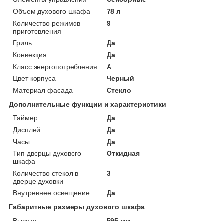
Объем духового шкафа
78 л
Количество режимов
9
приготовления
Гриль
Да
Конвекция
Да
Класс энергопотребления
A
Цвет корпуса
Черный
Материал фасада
Стекло
Дополнительные функции и характеристики
Таймер
Да
Дисплей
Да
Часы
Да
Тип дверцы духового
Откидная
шкафа
Количество стекол в
3
дверце духовки
Внутреннее освещение
Да
Габаритные размеры духового шкафа
Высота
595 мм