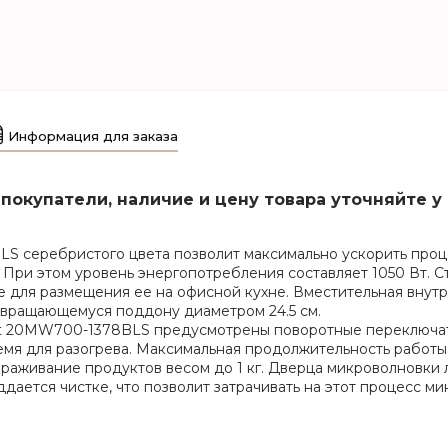
Информация для заказа
покупатели, наличие и цену товара уточняйте у
 серебристого цвета позволит максимально ускорить проце
 При этом уровень энергопотребления составляет 1050 Вт. 
же для размещения ее на офисной кухне. Вместительная внут
 вращающемуся поддону диаметром 24.5 см.
nt 20MW700-1378BLS предусмотрены поворотные переключат
емя для разогрева. Максимальная продолжительность работы м
аживание продуктов весом до 1 кг. Дверца микроволновки л
дается чистке, что позволит затрачивать на этот процесс м