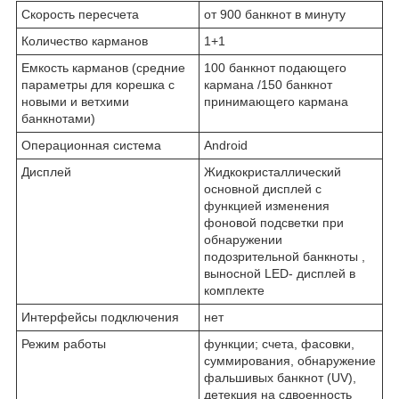
Скорость пересчета
от 900 банкнот в минуту
Количество карманов
1+1
Емкость карманов (средние
100 банкнот подающего
параметры для корешка с
кармана /150 банкнот
новыми и ветхими
принимающего кармана
банкнотами)
Операционная система
Android
Дисплей
Жидкокристаллический
основной дисплей с
функцией изменения
фоновой подсветки при
обнаружении
подозрительной банкноты ,
выносной LED- дисплей в
комплекте
Интерфейсы подключения
нет
Режим работы
функции; счета, фасовки,
суммирования, обнаружение
фальшивых банкнот (UV),
детекция на сдвоенность