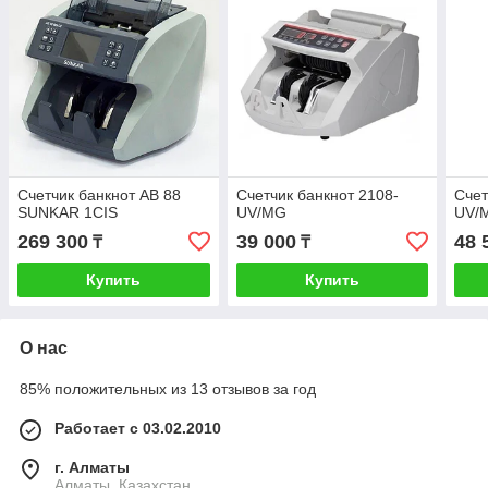
Счетчик банкнот AB 88
Счетчик банкнот 2108-
Счет
SUNKAR 1CIS
UV/MG
UV/
269 300
39 000
48 
₸
₸
Купить
Купить
О нас
85% положительных из 13 отзывов за год
Работает с 03.02.2010
г. Алматы
Алматы, Казахстан