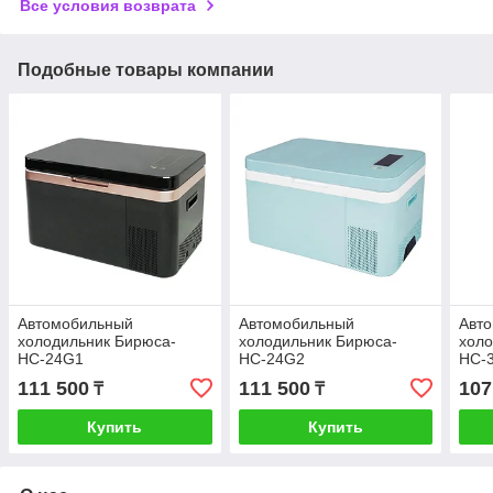
Все условия возврата
Подобные товары компании
Автомобильный
Автомобильный
Авт
холодильник Бирюса-
холодильник Бирюса-
хол
НС-24G1
НС-24G2
НС-
111 500
111 500
107
₸
₸
Купить
Купить