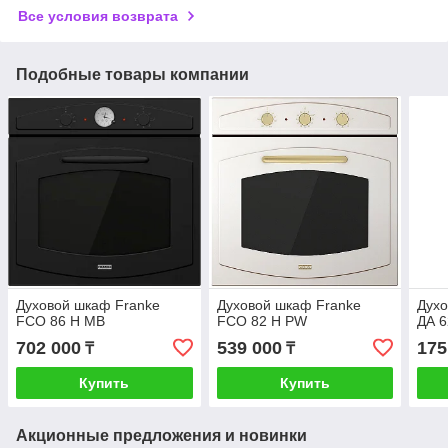
Все условия возврата
Подобные товары компании
Духовой шкаф Franke
Духовой шкаф Franke
Духо
FCO 86 H MB
FCO 82 H PW
ДА 6
702 000
539 000
175
₸
₸
Купить
Купить
Акционные предложения и новинки