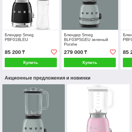
Блендер Smeg
Блендер Smeg
Бле
PBF01BLEU
BLF03PSGEU зеленый
PBF
Porshe
85 200
279 000
85 
₸
₸
Купить
Купить
Акционные предложения и новинки