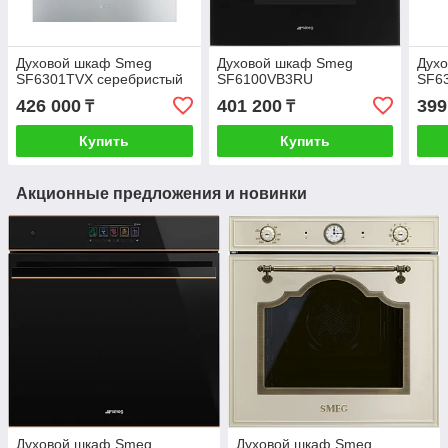
Духовой шкаф Smeg
Духовой шкаф Smeg
Дух
SF6301TVX серебристый
SF6100VB3RU
SF6
426 000
401 200
399
₸
₸
Купить
Купить
Акционные предложения и новинки
Духовой шкаф Smeg
Духовой шкаф Smeg