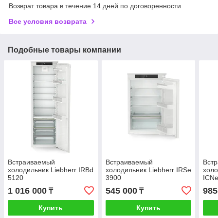
Возврат товара в течение 14 дней по договоренности
Все условия возврата
Подобные товары компании
Встраиваемый
Встраиваемый
Вст
холодильник Liebherr IRBd
холодильник Liebherr IRSe
холо
5120
3900
ICNe
1 016 000
545 000
985
₸
₸
Купить
Купить