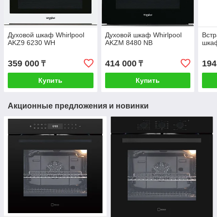
Духовой шкаф Whirlpool
Духовой шкаф Whirlpool
Вст
AKZ9 6230 WH
AKZM 8480 NB
шкаф
359 000
414 000
194
₸
₸
Купить
Купить
Акционные предложения и новинки