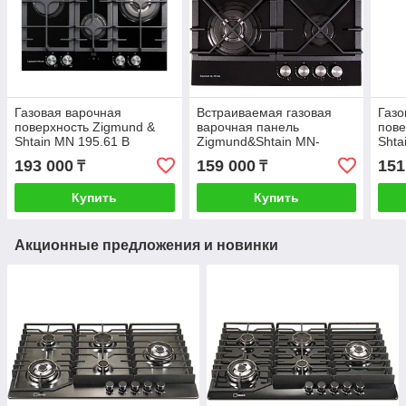
Газовая варочная
Встраиваемая газовая
Газо
поверхность Zigmund &
варочная панель
пове
Shtain MN 195.61 B
Zigmund&Shtain MN-
Shta
175.61B
193 000
159 000
151
₸
₸
Купить
Купить
Акционные предложения и новинки