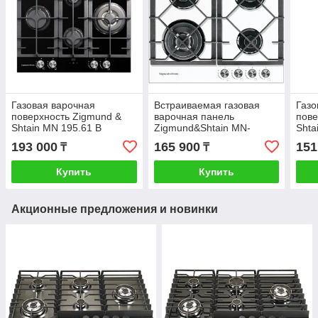
Газовая варочная
Встраиваемая газовая
Газо
поверхность Zigmund &
варочная панель
пове
Shtain MN 195.61 B
Zigmund&Shtain MN-
Shta
175.61W
193 000
165 900
151
₸
₸
Купить
Купить
Акционные предложения и новинки