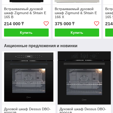
Встраиваемый духовой
Встраиваемый духовой
Вст
шкаф Zigmund & Shtain E
шкаф Zigmund & Shtain E
шкаф
165 B
166 X
165 
214 000
375 000
214
₸
₸
Купить
Купить
Акционные предложения и новинки
Духовой шкаф Dessus DBO-
Духовой шкаф Dessus DBO-