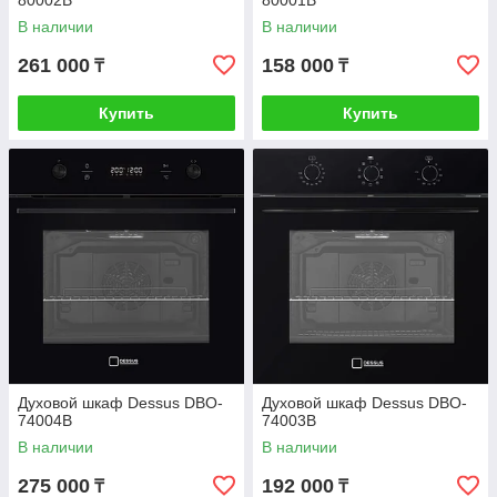
80002B
80001B
В наличии
В наличии
261 000
158 000
₸
₸
Купить
Купить
Духовой шкаф Dessus DBO-
Духовой шкаф Dessus DBO-
74004B
74003B
В наличии
В наличии
275 000
192 000
₸
₸