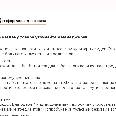
Информация для заказа
е и цену товара уточняйте у менеджера!!!
но легко воплотить в жизнь все свои кулинарные идеи. Это 
ие большого количества ингредиентов.
 теста
ходит для обработки как для небольшого количества ингред
етарному смешиванию
олжны быть тщательно вымешаны. 3D планетарное вращение оз
в противоположном направлении. Благодаря этому, ингредиен
жимами
адки. Благодаря 7 индивидуальным настройкам скорости, в
шивании ингредиентов? Попробуйте импульсный режим и нас