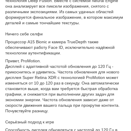
технология Deep Fusion. Вместе с системой Neural Engine
она анализирует все пиксели изображения, снятого с
различными экспозициями. Из самых удачных областей
формируется финальное изображение, в котором максимум
деталей и самые тончайшие текстуры.
Ничего себе селфи
Процессор A15 Bionic и камера TrueDepth также
обеспечивают работу Face ID, исключительно надёжной
технологии аутентификации.
Привет, ProMotion.
Дисплей с адаптивной частотой обновления до 120 Гц -
прикоснитесь и удивитесь. Частота обновления для нового
дисплея Super Retina XDR с технологией ProMotion может
изменяться от 10 до 120 раз в секунду. Она автоматически
становится выше, когда вам требуется быстрая обработка
графики, и снижается при выполнении других задач для
экономии энергии. Частота обновления зависит даже от
скорости движения вашего пальца при прокрутке контента.
Почувствуйте разницу.
Серьёзный подход к игре
Способность дисплея обновляться с частотой до 120 Гц в