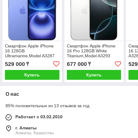
Смартфон Apple iPhone
Смартфон Apple iPhone
Смар
16 128GB
16 Pro 128GB White
16 1
Ultramarine,Model A3287
Titanium,Model A3293
A32
(MYEC3HX/A)
(MYNE3HX/A)
529 000
677 000
529
₸
₸
Купить
Купить
О нас
85% положительных из 13 отзывов за год
Работает с 03.02.2010
г. Алматы
Алматы, Казахстан